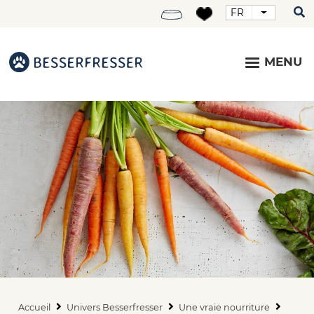
FR
Lister les
Menu
Top
MENU
Accueil
Univers Besserfresser
Une vraie nourriture