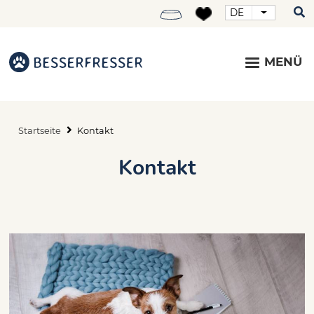
DE
Weitere Ak
Menu
Top
MENÜ
Startseite
Kontakt
Pfadnavigation
Kontakt