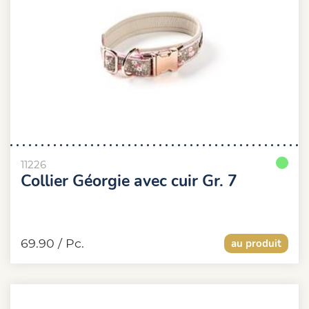
11226
Collier Géorgie avec cuir Gr. 7
69.90
/ Pc.
au produit