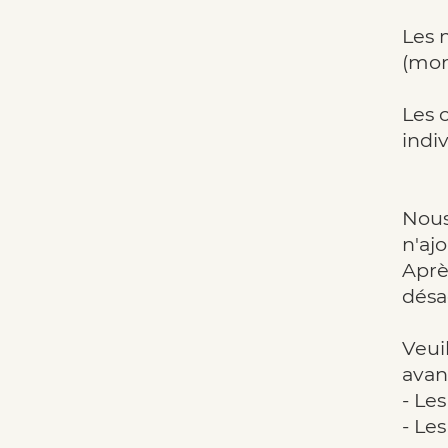
Les 
(mon
Les 
indi
Nous
n'aj
Aprè
désa
Veui
avan
- Le
- Le