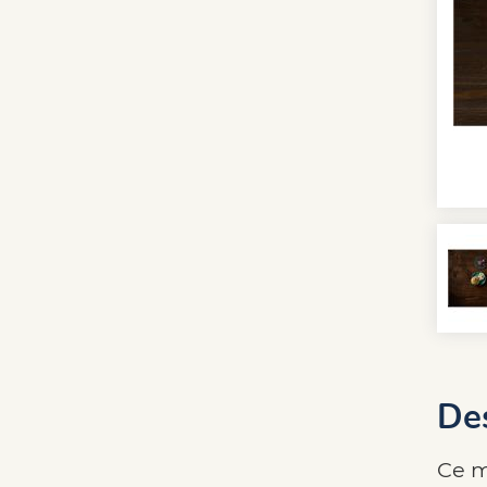
Des
Ce m