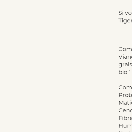
Si v
Tige
Comp
Vian
grai
bio 1
Comp
Proté
Mati
Cend
Fibr
Humi