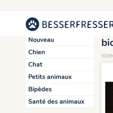
Accueil
Online-Shop
Chat
Barf
Actionnes
Me
Nouveau
bi
Chien
1009
Chat
Petits animaux
Bipèdes
Santé des animaux