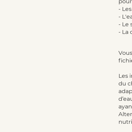
pourq
- Le
- L'
- Le
- La
Vous
fich
Les 
du c
adap
d’ea
ayan
Alte
nutr