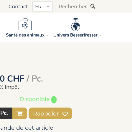
Contact
FR
suisse au céleri
Santé des animaux
Univers Besserfresser
90
CHF
/ Pc.
.6% Impôt
Disponible
Pc.
Rappeler
ande de cet article