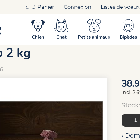
Panier
Connexion
Listes de voeux
Menu gastronomique Poulet suisse au céleri bio 2 kg
nu gastronomique Poulet 
Chien
Chat
Petits animaux
Bipèdes
o 2 kg
6
38.
incl. 2
Stock:
› Dem