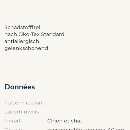
Schadstofffrei
nach Öko-Tex Standard
antiallergisch
gelenkschonend
Données
Futtermittelart
Lagerhinweis
Tierart
Chien et chat
Grösse
mesure intérieure env. 40 cm