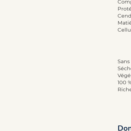
Comp
Proté
Cendr
Matiè
Cellu
Sans 
Séch
Végé
100 %
Riche
Don