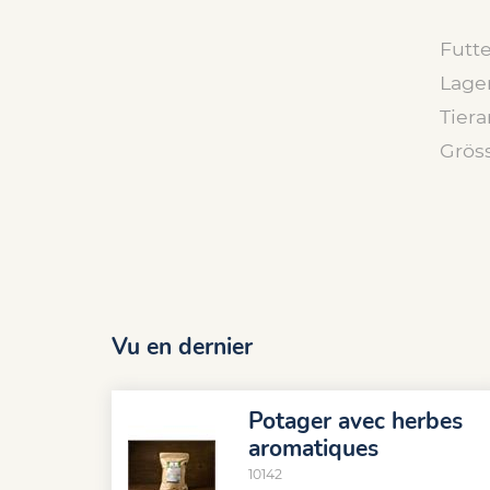
Futte
Lage
Tiera
Grös
Vu en dernier
Potager avec herbes
aromatiques
10142