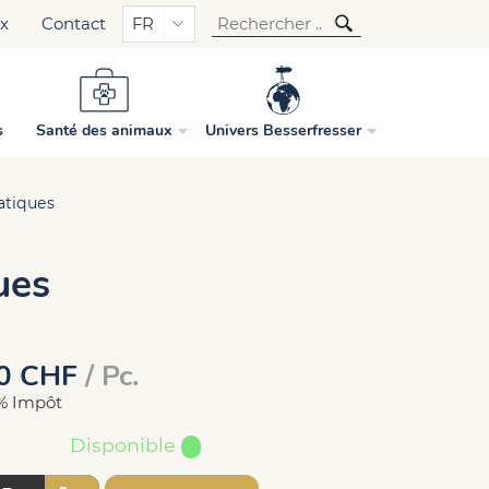
ux
Contact
FR
s
Santé des animaux
Univers Besserfresser
atiques
ues
0
CHF
/ Pc.
6% Impôt
Disponible