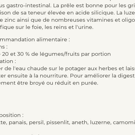
us gastro-intestinal. La prêle est bonne pour les gri
ison de sa teneur élevée en acide silicique. La lu
de zinc ainsi que de nombreuses vitamines et oligo
ique sur le foie, les reins et l'urine.
mmandation alimentaire :
s :
 20 et 30 % de légumes/fruits par portion
ation :
r de l'eau chaude sur le potager aux herbes et lai
er ensuite à la nourriture. Pour améliorer la digest
ement être broyé ou réduit en purée.
osition :
te, panais, persil, pissenlit, aneth, luzerne, camomi