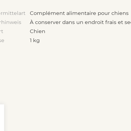
rmittelart
Complément alimentaire pour chiens
rhinweis
À conserver dans un endroit frais et se
rt
Chien
se
1 kg