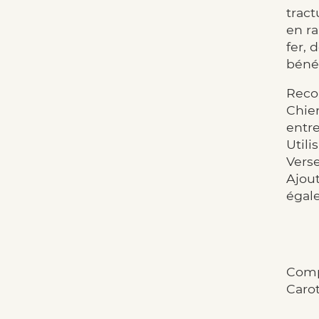
tract
en ra
fer, 
bénéf
Reco
Chien
entre
Utilis
Verse
Ajout
égal
Comp
Carot