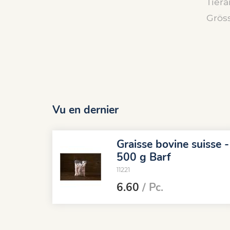
Tiera
Grös
Vu en dernier
Graisse bovine suisse -
500 g Barf
11221
6.60
/ Pc.