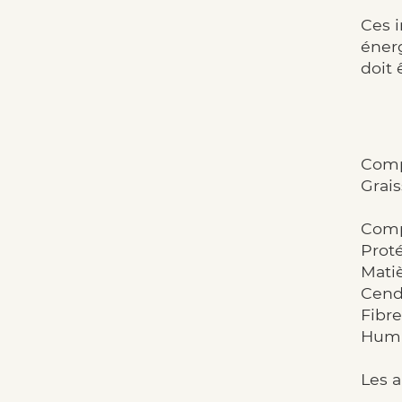
Ces i
énerg
doit 
Comp
Grai
Comp
Proté
Matiè
Cendr
Fibre
Humid
Les a