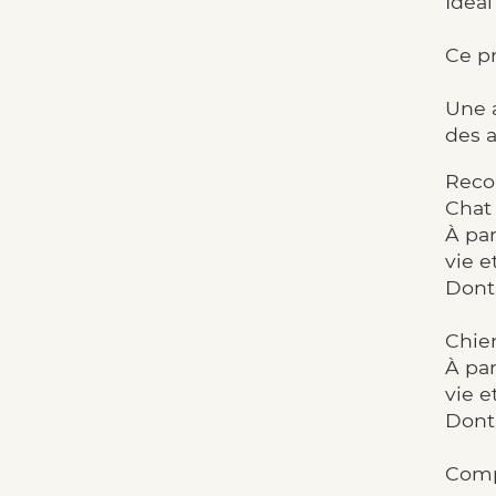
Idéal
Ce pr
Une a
des 
Reco
Chat 
À par
vie e
Dont 
Chien
À par
vie e
Dont 
Comp