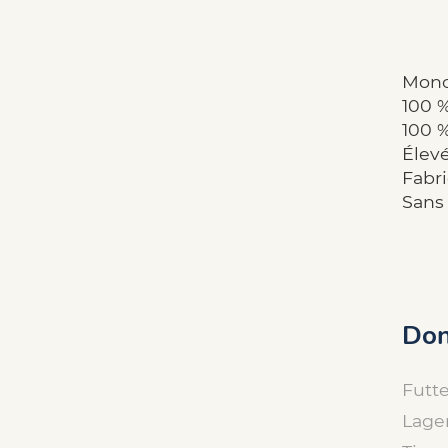
Mono
100 
100 
Élev
Fabr
Sans 
Don
Futte
Lage