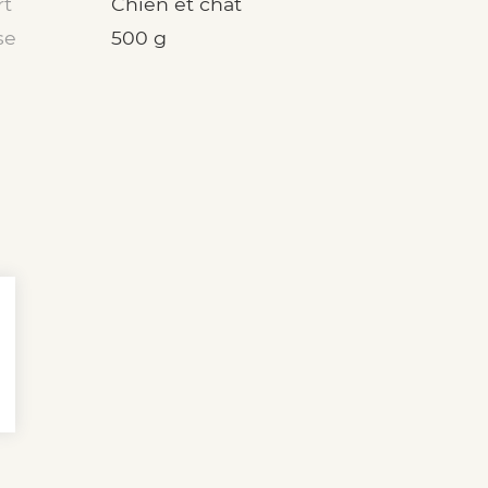
rt
Chien et chat
se
500 g