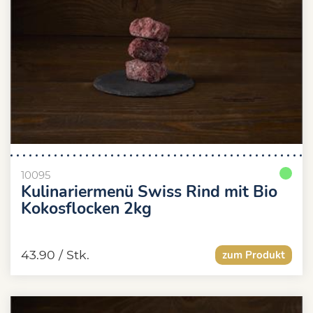
10095
Kulinariermenü Swiss Rind mit Bio
Kokosflocken 2kg
43.90
/ Stk.
zum Produkt