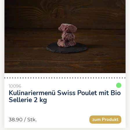
10096
Kulinariermenü Swiss Poulet mit Bio
Sellerie 2 kg
38.90
/ Stk.
zum Produkt