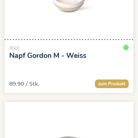
11501
Napf Gordon M - Weiss
89.90
/ Stk.
zum Produkt