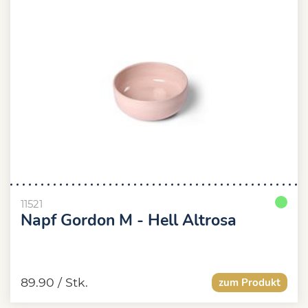
11521
Napf Gordon M - Hell Altrosa
89.90
/ Stk.
zum Produkt