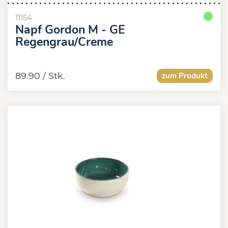
11154
Napf Gordon M - GE
Regengrau/Creme
89.90
/ Stk.
zum Produkt