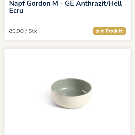
Napf Gordon M - GE Anthrazit/Hell
Ecru
89.90
/ Stk.
zum Produkt