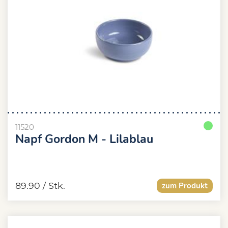
11520
Napf Gordon M - Lilablau
89.90
/ Stk.
zum Produkt