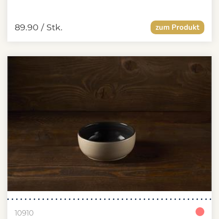
89.90
/ Stk.
zum Produkt
10910