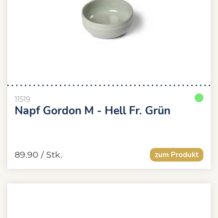
11519
Napf Gordon M - Hell Fr. Grün
89.90
/ Stk.
zum Produkt