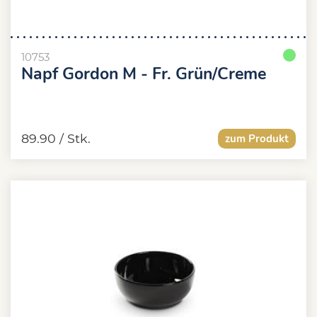
10753
Napf Gordon M - Fr. Grün/Creme
89.90
/ Stk.
zum Produkt