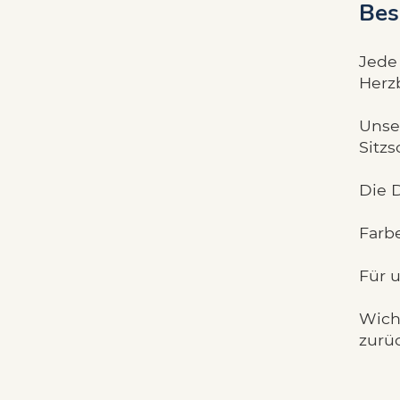
Bes
Jede 
Herzb
Unser
Sitzs
Die 
Farbe
Für 
Wicht
zurü