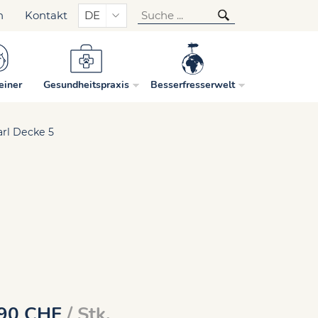
n
Kontakt
DE
einer
Gesundheitspraxis
Besserfresserwelt
arl Decke 5
90
CHF
/ Stk.