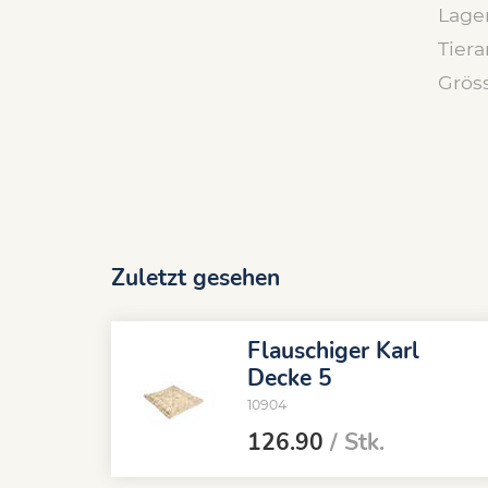
Lage
Tiera
Grös
Zuletzt gesehen
Flauschiger Karl
Decke 5
10904
126.90
/ Stk.