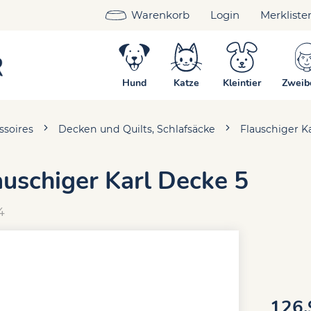
Warenkorb
Login
Merkliste
Hund
Katze
Kleintier
Zweib
ssoires
Decken und Quilts, Schlafsäcke
Flauschiger K
auschiger Karl Decke 5
4
126.