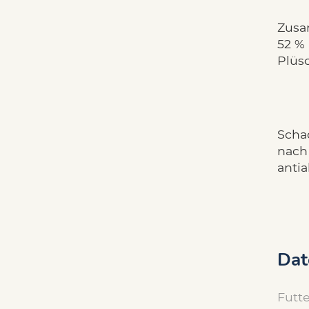
Zusa
52 %
Plüsc
Schad
nach
antia
Dat
Futte