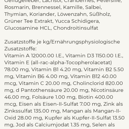
Geflügelleber, Lachsöl, Cranberries, Petersilie,
Rosmarin, Brennessel, Kamille, Salbei,
Thymian, Koriander, Löwenzahn, Süßholz,
Grüner Tee Extrakt, Yucca Schidigera,
Glucosamine HCL, Chondroitinsulfat
Zusatzstoffe je kg/Ernährungsphysiologische
Zusatzstoffe:
Vitamin A 12000.00 I.E., Vitamin D3 1150.00 I.E.,
Vitamin E (all-rac-alpha-Tocopherolacetat)
78.00 mg, Vitamin B1 4.20 mg, Vitamin B2 5.50
mg, Vitamin B6 4.00 mg, Vitamin B12 40.00
mcg, Vitamin C 20.00 mg, Cholinclorid 820.00
mg, d Pantothensäure 20.00 mg, Nicotinsäure
46.00 mg, Folsäure 1.00 mg, Biotin 400.00
mcg, Eisen als Eisen-II-Sulfat 7.00 mg, Zink als
Zinkssulfat 135.00 mg, Mangan als Mangan-II-
Oxid 28.00 mg, Kupfer als Kupfer-II-Sulfat 13.50
mg, Jod als Calciumjodat 1.35 mg, Selen als