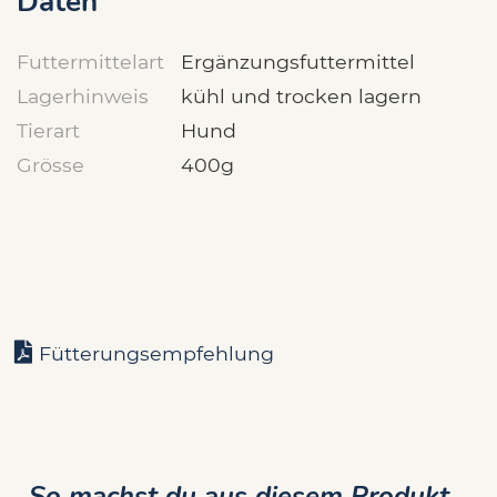
Daten
Futtermittelart
Ergänzungsfuttermittel
Lagerhinweis
kühl und trocken lagern
Tierart
Hund
Grösse
400g
Fütterungsempfehlung
So machst du aus diesem Produkt