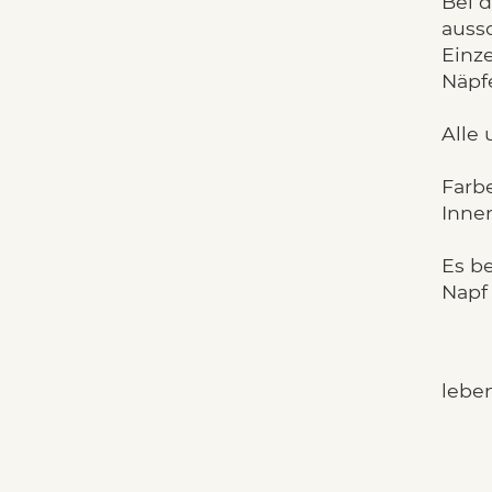
Bei 
aussc
Einz
Näpf
Alle
Farbe
Innen
Es be
Napf 
lebe