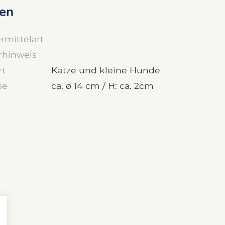
en
rmittelart
rhinweis
rt
Katze und kleine Hunde
se
ca. ø 14 cm / H: ca. 2cm