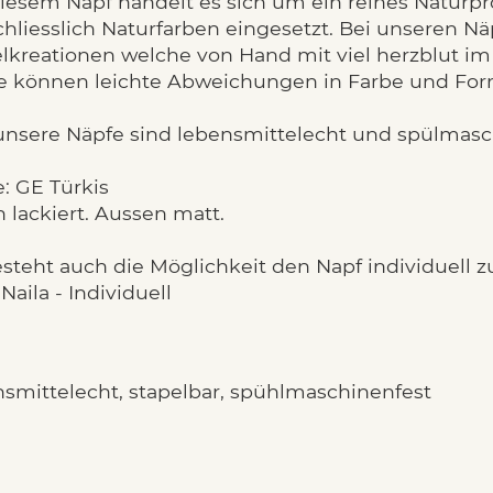
diesem Napf handelt es sich um ein reines Natur
hliesslich Naturfarben eingesetzt. Bei unseren N
elkreationen welche von Hand mit viel herzblut i
e können leichte Abweichungen in Farbe und For
 unsere Näpfe sind lebensmittelecht und spülmas
: GE Türkis
 lackiert. Aussen matt.
steht auch die Möglichkeit den Napf individuell z
Naila - Individuell
nsmittelecht, stapelbar, spühlmaschinenfest