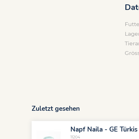
Dat
Futte
Lage
Tiera
Grös
Zuletzt gesehen
Napf Naila - GE Türkis
11204