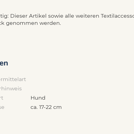
ig: Dieser Artikel sowie alle weiteren Textilacce
ck genommen werden.
en
rmittelart
rhinweis
rt
Hund
se
ca. 17-22 cm