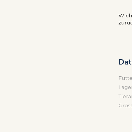
Wicht
zurü
Dat
Futte
Lage
Tiera
Grös