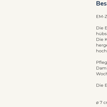
Bes
EM-Z
Die 
hübs
Die 
herg
hoch
Pfle
Dami
Woch
Die 
ø 7 