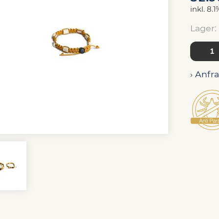
inkl. 8.
Lager:
› Anfr