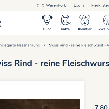
Warenkorb
Login
Merkliste
Hund
Katze
Kleintier
Zweib
ngegarte Nassnahrung
Swiss Rind - reine Fleischwurst - 
iss Rind - reine Fleischwur
7.80