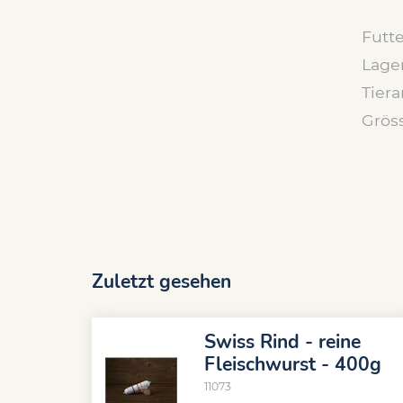
Futte
Lage
Tiera
Grös
Zuletzt gesehen
Swiss Rind - reine
Fleischwurst - 400g
11073