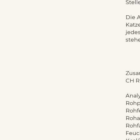
Stell
Die 
Katz
jede
steh
Zusa
CH R
Analy
Rohpr
Rohfe
Roha
Rohf
Feuch