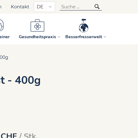
n
Kontakt
DE
einer
Gesundheitspraxis
Besserfresserwelt
400g
st - 400g
CHF
/ Stk.