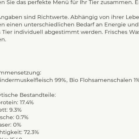
en Sie das perfekte Menü für Ihr Tier zusammen. E
Angaben sind Richtwerte. Abhängig von ihrer Le
en einen unterschiedlichen Bedarf an Energie und 
s Tier individuell abgestimmt werden. Frisches Wa
en.
mmensetzung:
indermuskelfleisch 99%, Bio Flohsamenschalen 1
tische Bestandteile:
otein: 17.4%
tt: 9.3%
sche: 0.7%
aser: 0%
tigkeit: 72.3%