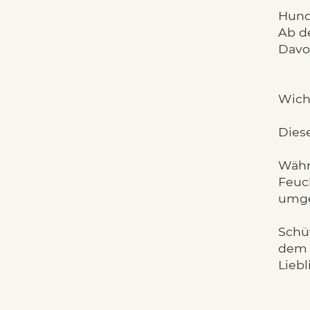
Hund
Ab d
Davo
Wicht
Diese
Währe
Feuch
umge
Schüt
dem 
Liebl